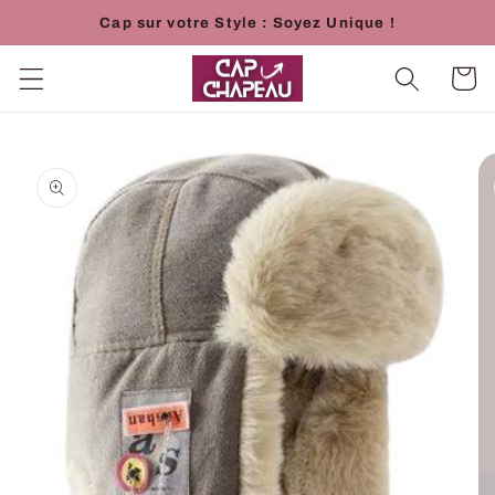
et
Cap sur votre Style : Soyez Unique !
passer
au
contenu
Panier
Passer aux
informations
produits