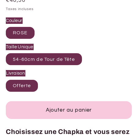
Prix
€40,50
habituel
Taxes incluses
Couleur
ROSE
Taille Unique
54-60cm de Tour de Tête
Livraison
Offerte
Ajouter au panier
Choisissez une Chapka et vous serez