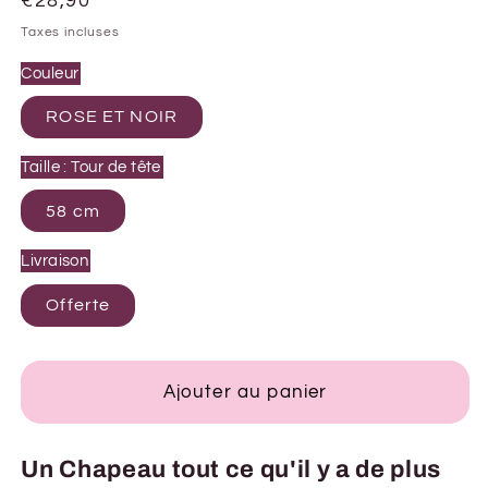
Prix
€28,90
habituel
Taxes incluses
Couleur
ROSE ET NOIR
Taille : Tour de tête
58 cm
Livraison
Offerte
Ajouter au panier
Un Chapeau tout ce qu'il y a de plus