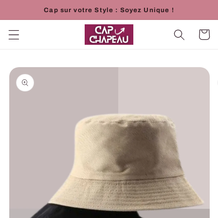
et
Cap sur votre Style : Soyez Unique !
passer
au
contenu
Panier
Passer aux
informations
produits