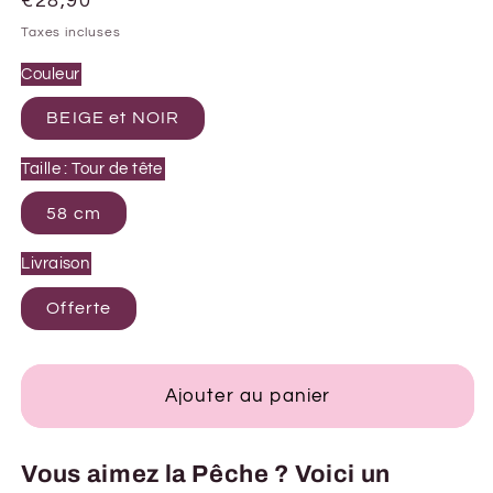
Prix
€28,90
habituel
Taxes incluses
Couleur
BEIGE et NOIR
Taille : Tour de tête
58 cm
Livraison
Offerte
Ajouter au panier
Vous aimez la Pêche ? Voici un