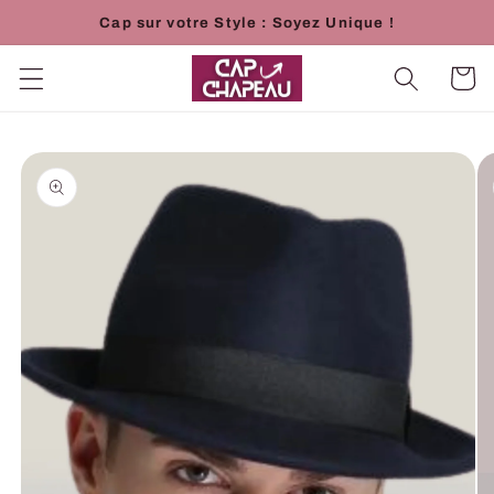
et
Cap sur votre Style : Soyez Unique !
passer
au
contenu
Panier
Passer aux
informations
produits