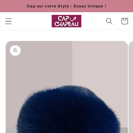
et
Cap sur votre Style : Soyez Unique !
passer
au
contenu
Panier
Passer aux
informations
produits