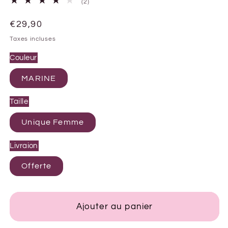
2
(2)
total
des
Prix
€29,90
critiques
habituel
Taxes incluses
Couleur
MARINE
Taille
Unique Femme
Livraion
Offerte
Ajouter au panier