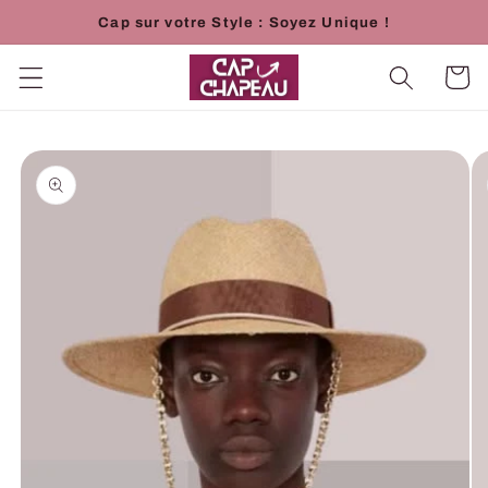
et
Cap sur votre Style : Soyez Unique !
passer
au
contenu
Panier
Passer aux
informations
produits