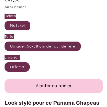
Prix
€41,90
habituel
Taxes incluses
Coloris
Naturel
Taille
Unique : 56-58 cm de tour de tête
Livraison
Offerte
Ajouter au panier
Look stylé pour ce Panama Chapeau