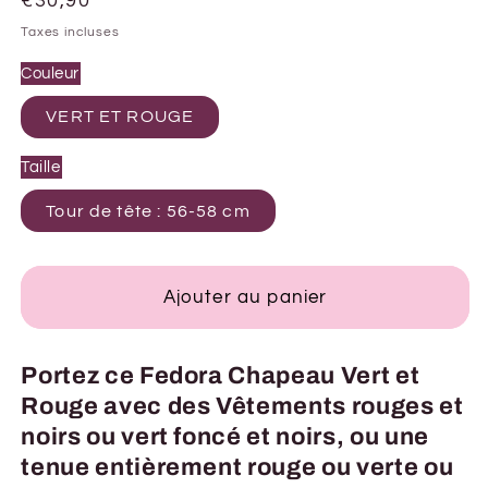
Prix
€30,90
habituel
Taxes incluses
Couleur
VERT ET ROUGE
Taille
Tour de tête : 56-58 cm
Ajouter au panier
Portez ce Fedora Chapeau Vert et
Rouge avec des Vêtements rouges et
noirs ou vert foncé et noirs, ou une
tenue entièrement rouge ou verte ou