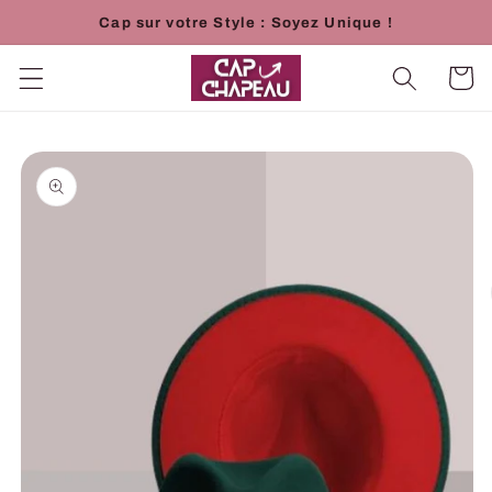
et
Cap sur votre Style : Soyez Unique !
passer
au
contenu
Panier
Passer aux
informations
produits