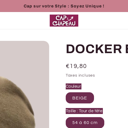
Cap sur votre Style : Soyez Unique !
DOCKER 
Prix
€19,80
habituel
Taxes incluses
Couleur
BEIGE
Taille : Tour de tête
54 à 60 cm