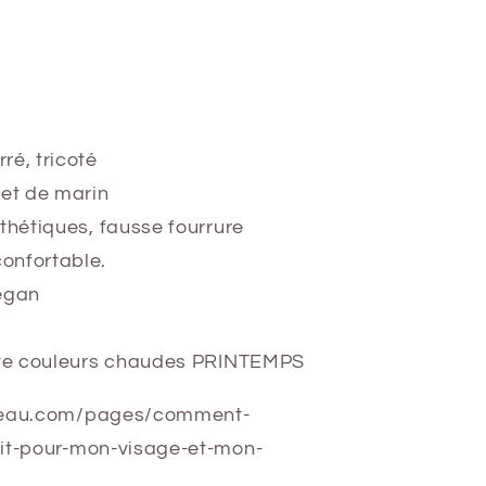
ré, tricoté
net de marin
nthétiques, fausse fourrure
onfortable.
vegan
tte couleurs chaudes PRINTEMPS
apeau.com/pages/comment-
ait-pour-mon-visage-et-mon-