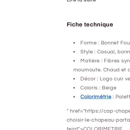
Fiche technique
Forme :
Bonnet Four
Style : Casual, bon
Matière : Fibres sy
moumoute. Chaud et c
Décor : Logo cuir 
Coloris : Beige
Colorimétrie
: Pale
" href="https://cap-ch
choisir-le-chapeau-parf
teint">COLORIMETRIE