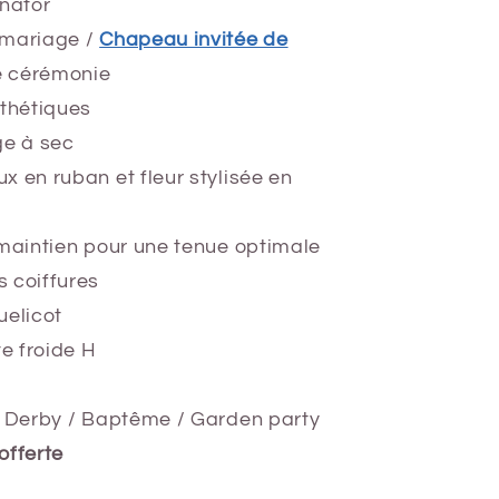
inator
 mariage /
Chapeau invitée de
 cérémonie
nthétiques
ge à sec
x en ruban et fleur stylisée en
 maintien pour une tenue optimale
 coiffures
uelicot
te froide H
/ Derby / Baptême / Garden party
offerte