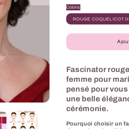
Coloris
ROUGE COQUELICOT (
Ajou
Fascinator roug
femme pour mari
pensé pour vous 
une belle éléga
cérémonie.
Pourquoi choisir un f