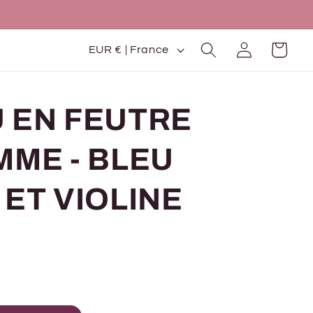
P
Connexion
Panier
EUR € | France
a
y
 EN FEUTRE
s
/
MME - BLEU
r
é
ET VIOLINE
g
i
o
n