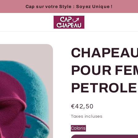
Cap sur votre Style : Soyez Unique !
CHAPEAU
POUR FE
PETROLE 
Prix
€42,50
habituel
Taxes incluses
Coloris