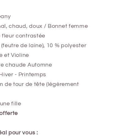
eany
inal, chaud, doux / Bonnet femme
 fleur contrastée
 (feutre de laine), 10 % polyester
e et Violine
tte chaude Automne
Hiver - Printemps
cm de tour de tête (légèrement
ne fille
offerte
al pour vous :