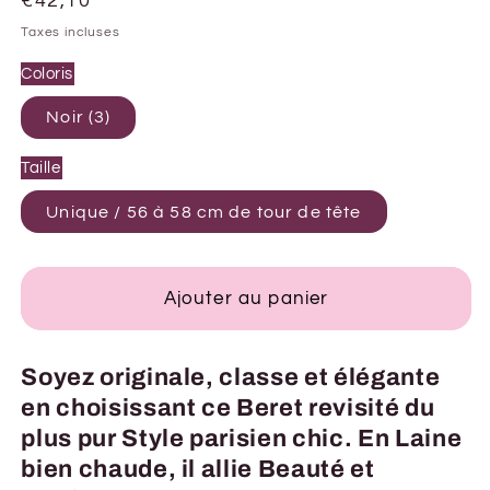
Prix
€42,10
habituel
Taxes incluses
Coloris
Noir (3)
Taille
Unique / 56 à 58 cm de tour de tête
Ajouter au panier
Soyez originale, classe et élégante
en choisissant ce Beret revisité du
plus pur Style parisien chic. En Laine
bien chaude, il allie Beauté et