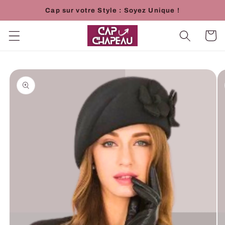
et
Cap sur votre Style : Soyez Unique !
passer
au
contenu
Panier
Passer aux
informations
produits