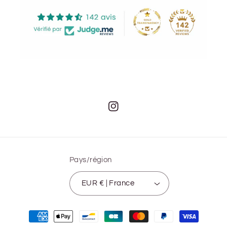
Instagram
Pays/région
EUR € | France
Moyens
de