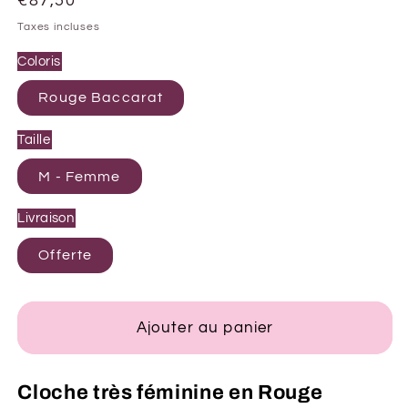
Prix
€87,50
habituel
Taxes incluses
Coloris
Rouge Baccarat
Taille
M - Femme
Livraison
Offerte
Ajouter au panier
Cloche très féminine en Rouge