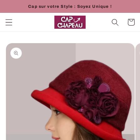
et
Cap sur votre Style : Soyez Unique !
passer
au
contenu
Panier
Passer aux
informations
produits