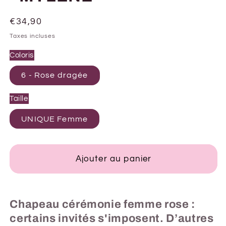
Prix
€34,90
habituel
Taxes incluses
Coloris
6 - Rose dragée
Taille
UNIQUE Femme
Ajouter au panier
Chapeau cérémonie femme rose :
certains invités s'imposent. D’autres