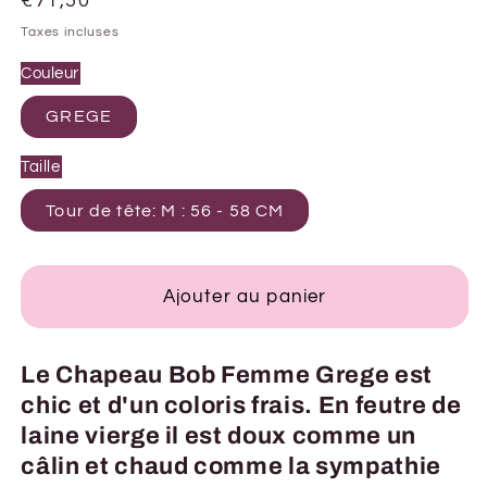
Prix
€71,50
habituel
Taxes incluses
Couleur
GREGE
Taille
Tour de tête: M : 56 - 58 CM
Ajouter au panier
Le Chapeau Bob Femme Grege est
chic et d'un coloris frais. En feutre de
laine vierge il est doux comme un
câlin et chaud comme la sympathie