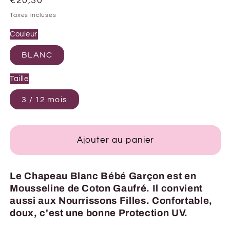
Prix
€20,30
habituel
Taxes incluses
Couleur
BLANC
Taille
3 / 12 mois
Ajouter au panier
Le Chapeau Blanc Bébé Garçon est en
Mousseline de Coton Gaufré. Il convient
aussi aux Nourrissons Filles. Confortable,
doux, c'est une bonne Protection UV.