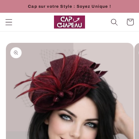
et
Cap sur votre Style : Soyez Unique !
passer
au
contenu
Panier
Passer aux
informations
produits