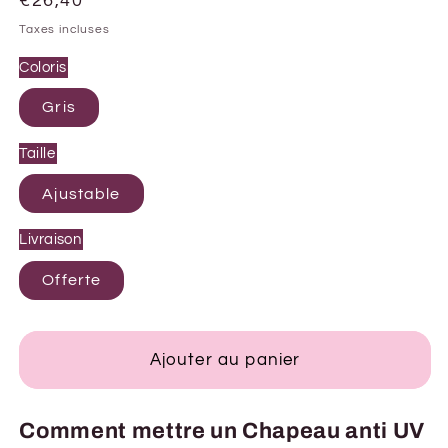
Prix
€26,40
habituel
Taxes incluses
Coloris
Gris
Taille
Ajustable
Livraison
Offerte
Ajouter au panier
Comment mettre un Chapeau anti UV