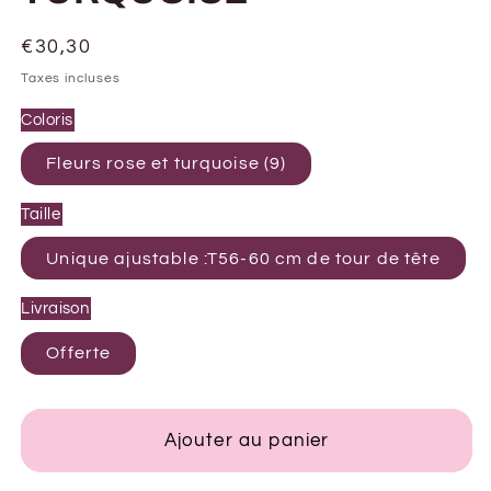
Prix
€30,30
habituel
Taxes incluses
Coloris
Fleurs rose et turquoise (9)
Taille
Unique ajustable :T56-60 cm de tour de tête
Livraison
Offerte
Ajouter au panier