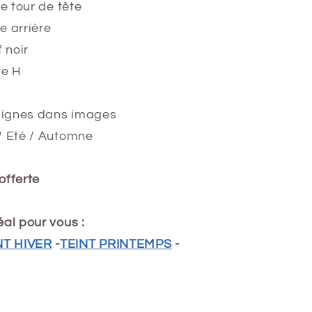
de tour de tête
e arrière
f noir
te H
nsignes dans images
/ Eté / Automne
offerte
al pour vous :
NT HIVER
-
TEINT PRINTEMPS
-