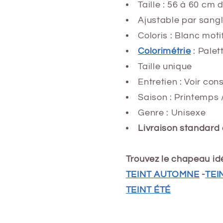
Taille : 56 à 60 cm 
Ajustable par sangl
Coloris : Blanc moti
Colorimétrie
: Palet
Taille unique
Entretien : Voir co
Saison : Printemps 
Genre : Unisexe
Livraison standard 
Trouvez le chapeau idé
TEINT AUTOMNE
-
TEI
TEINT ÉTÉ