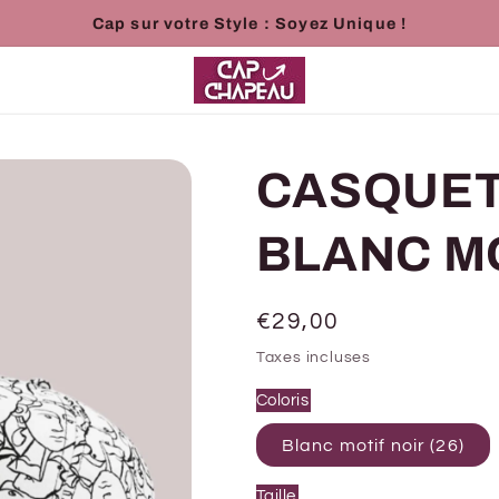
Cap sur votre Style : Soyez Unique !
CASQUET
BLANC MO
Prix
€29,00
habituel
Taxes incluses
Coloris
Blanc motif noir (26)
Taille