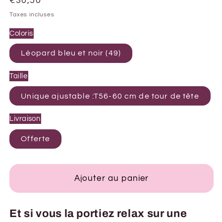
Prix
€30,50
habituel
Taxes incluses
Coloris
Léopard bleu et noir (49)
Taille
Unique ajustable :T56-60 cm de tour de tête
Livraison
Offerte
Ajouter au panier
Et si vous la portiez relax sur une