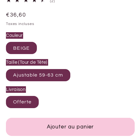
2
(2)
total
des
Prix
€36,60
critiques
habituel
Taxes incluses
Couleur
BEIGE
Taille (Tour de Tête)
Ajustable 59-63 cm
Livraison
Offerte
Ajouter au panier