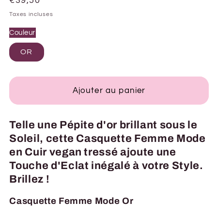
Prix
€39,50
habituel
Taxes incluses
Couleur
OR
Ajouter au panier
Telle une Pépite d'or brillant sous le
Soleil, cette Casquette Femme Mode
en Cuir vegan tressé ajoute une
Touche d'Eclat inégalé à votre Style.
Brillez !
Casquette Femme Mode Or