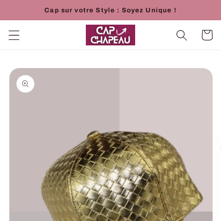
et
Cap sur votre Style : Soyez Unique !
passer
au
contenu
Panier
Passer aux
informations
produits