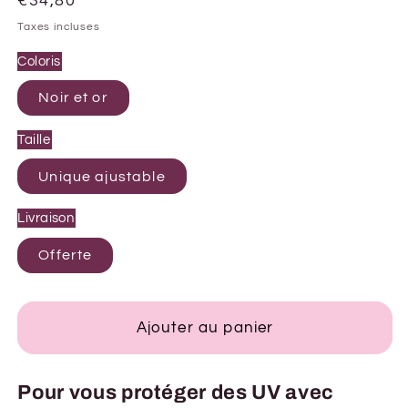
Prix
€34,80
habituel
Taxes incluses
Coloris
Noir et or
Taille
Unique ajustable
Livraison
Offerte
Ajouter au panier
Pour vous protéger des UV avec