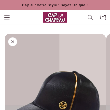
et
Cap sur votre Style : Soyez Unique !
passer
au
contenu
Panier
Passer aux
informations
produits