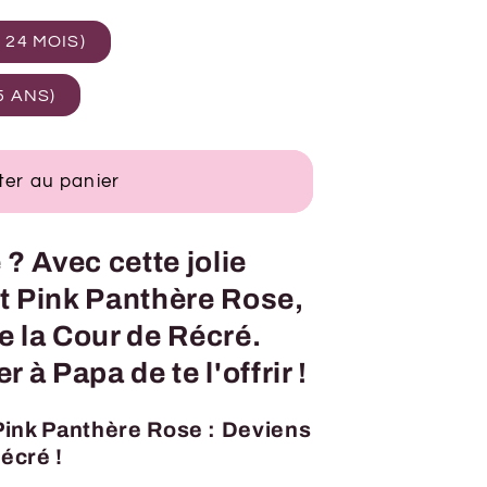
à 24 MOIS)
 5 ANS)
ter au panier
? Avec cette jolie
t Pink Panthère Rose,
de la Cour de Récré.
 à Papa de te l'offrir !
Pink Panthère Rose : Deviens
Récré !