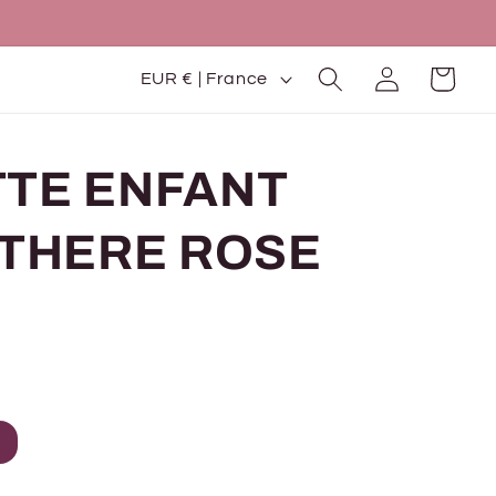
P
Connexion
Panier
EUR € | France
a
y
TE ENFANT
s
/
NTHERE ROSE
r
é
g
i
o
n