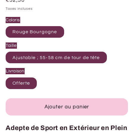
Prix
€52,50
habituel
Taxes incluses
Coloris
Rouge Bourgogne
Taille
Ajustable ; 55-58 cm de tour de tête
Livraison
Offerte
Ajouter au panier
Adepte de Sport en Extérieur en Plein