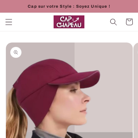
et
Cap sur votre Style : Soyez Unique !
passer
au
contenu
Panier
Passer aux
informations
produits