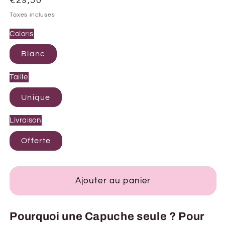
Prix
€29,50
habituel
Taxes incluses
Coloris
Blanc
Taille
Unique
Livraison
Offerte
Ajouter au panier
Pourquoi une Capuche seule ? Pour