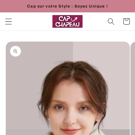
et
Cap sur votre Style : Soyez Unique !
passer
au
contenu
Panier
Passer aux
informations
produits