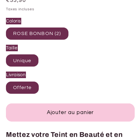
Prix
€33,90
habituel
Taxes incluses
Coloris
ROSE BONBON (2)
Taille
Unique
Livraison
Offerte
Ajouter au panier
Mettez votre Teint en Beauté et en