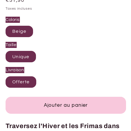
Prix
€31,90
habituel
Taxes incluses
Coloris
Beige
Taille
Unique
Livraison
Offerte
Ajouter au panier
Traversez l'Hiver et les Frimas dans