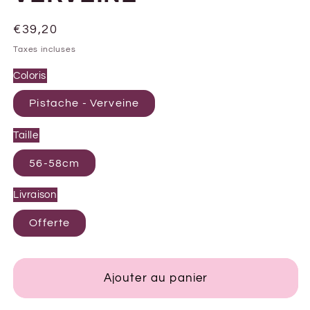
Prix
€39,20
habituel
Taxes incluses
Coloris
Pistache - Verveine
Taille
56-58cm
Livraison
Offerte
Ajouter au panier