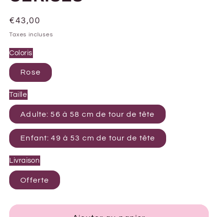
Prix
€43,00
habituel
Taxes incluses
Coloris
Rose
Taille
Adulte: 56 à 58 cm de tour de tête
Enfant: 49 à 53 cm de tour de tête
Livraison
Offerte