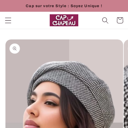
et
Cap sur votre Style : Soyez Unique !
passer
au
contenu
Panier
Passer aux
informations
produits