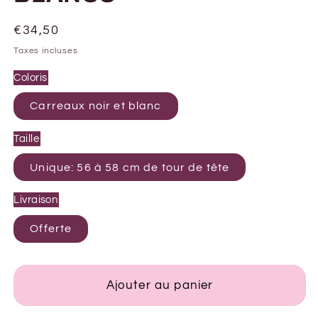
Prix
€34,50
habituel
Taxes incluses
Coloris
Carreaux noir et blanc
Taille
Unique: 56 à 58 cm de tour de tête
Livraison
Offerte
Ajouter au panier