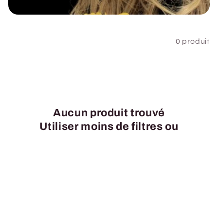
i
o
Filtrer et trier
0 produit
n
:
Aucun produit trouvé
Utiliser moins de filtres ou
tout supprimer