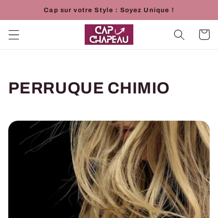
et
Cap sur votre Style : Soyez Unique !
passer
au
contenu
Panier
C
PERRUQUE CHIMIO
o
l
l
e
c
t